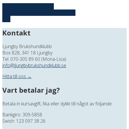
Paracordeftermiddag 3/2
Nominering av årets hedersmedlem
Top
Kontakt
Ljungby Brukshundklubb
Box 828, 341 18 Ljungby
Tel: 070-305 89 60 (Mona-Lisa)
info@ljungbybrukshundklubb.se
Hitta till oss →
Vart betalar jag?
Betala in kursavgift, fika eller dylikt till något av följande:
Bankgiro: 309-5858
Swish: 123 097 38 26