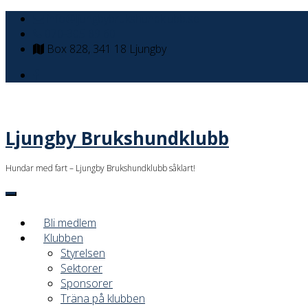
info@ljungbybrukshundklubb.se
070-305 89 60
Box 828, 341 18 Ljungby
Ljungby Brukshundklubb
Hundar med fart – Ljungby Brukshundklubb såklart!
Bli medlem
Klubben
Styrelsen
Sektorer
Sponsorer
Träna på klubben