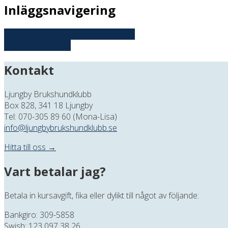
Inläggsnavigering
Kataloger hundutställning 29/5-2025
Allmänlydnadskurs
Kontakt
Ljungby Brukshundklubb
Box 828, 341 18 Ljungby
Tel: 070-305 89 60 (Mona-Lisa)
info@ljungbybrukshundklubb.se
Hitta till oss →
Vart betalar jag?
Betala in kursavgift, fika eller dylikt till något av följande:
Bankgiro: 309-5858
Swish: 123 097 38 26