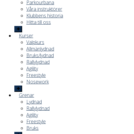
Parkourbana
Våra instruktörer
Klubbens historia
Hitta till oss
Kurser
Valpkurs
Allmänlydnad
Bruks/lydnad
Rallylydnad
Agility
Freestyle
Nosework
Grenar
Lydnad
Rallylydnad
Agility
Freestyle
Bruks