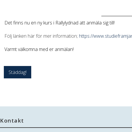
Det finns nu en ny kurs i Rallylydnad att anmäla sig till!
Följ länken här för mer information;
https://www.studieframja
Varmt välkomna med er anmälan!
Inläggsnavigering
Städdag!
Kontakt