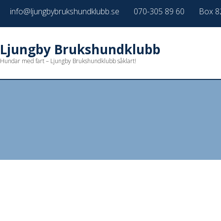
info@ljungbybrukshundklubb.se
070-305 89 60
Box 8
Ljungby Brukshundklubb
Hundar med fart – Ljungby Brukshundklubb såklart!