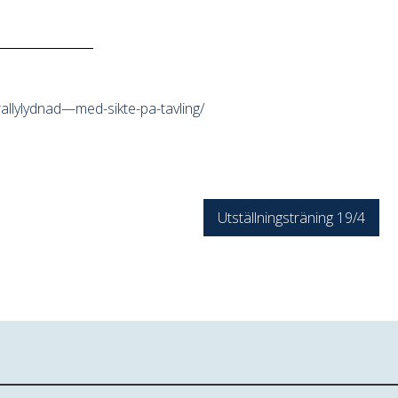
allylydnad—med-sikte-pa-tavling/
Utställningsträning 19/4