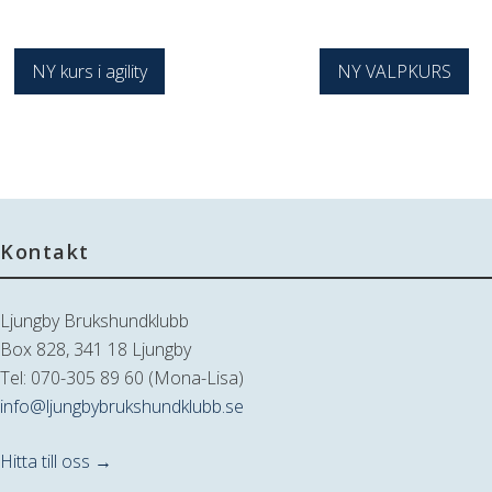
Inläggsnavigering
NY kurs i agility
NY VALPKURS
Kontakt
Ljungby Brukshundklubb
Box 828, 341 18 Ljungby
Tel: 070-305 89 60 (Mona-Lisa)
info@ljungbybrukshundklubb.se
Hitta till oss →