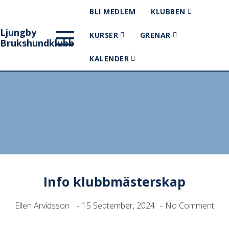
BLI MEDLEM
KLUBBEN
Ljungby
KURSER
GRENAR
Brukshundklubb
KALENDER
Info klubbmästerskap
Info klubbmästerskap
Ellen Arvidsson
15 September, 2024
No Comment