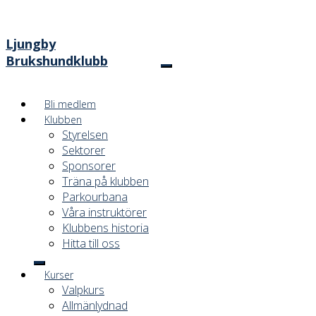
Ljungby
Brukshundklubb
Bli medlem
Klubben
Styrelsen
Sektorer
Sponsorer
Träna på klubben
Parkourbana
Våra instruktörer
Klubbens historia
Hitta till oss
Kurser
Valpkurs
Allmänlydnad