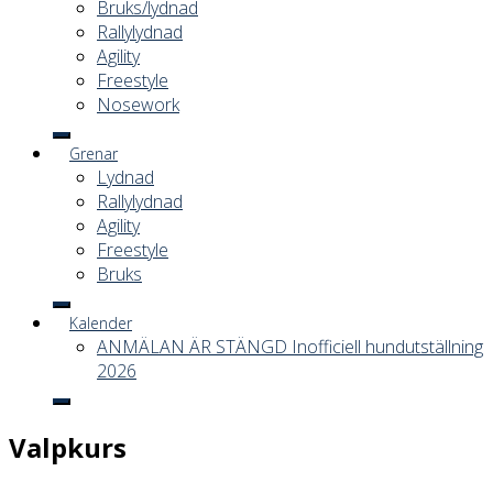
Bruks/lydnad
Rallylydnad
Agility
Freestyle
Nosework
Grenar
Lydnad
Rallylydnad
Agility
Freestyle
Bruks
Kalender
ANMÄLAN ÄR STÄNGD Inofficiell hundutställning
2026
Valpkurs