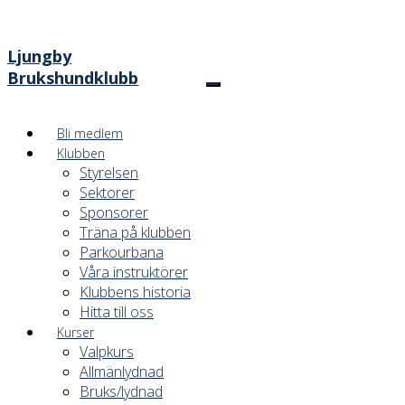
Ljungby
Brukshundklubb
Bli medlem
Klubben
Styrelsen
Sektorer
Sponsorer
Träna på klubben
Parkourbana
Våra instruktörer
Klubbens historia
Hitta till oss
Kurser
Valpkurs
Allmänlydnad
Bruks/lydnad