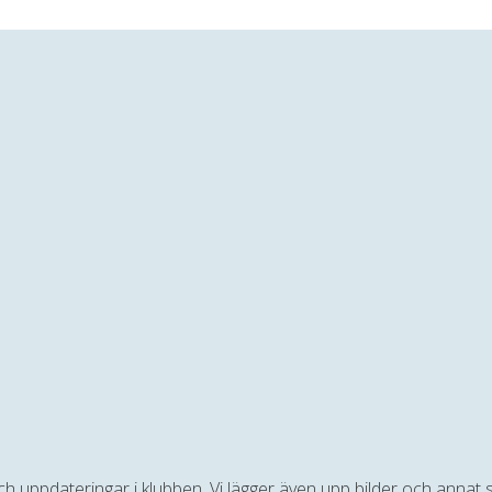
 och uppdateringar i klubben. Vi lägger även upp bilder och anna