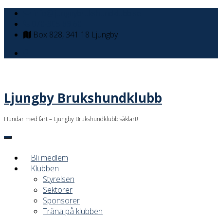
info@ljungbybrukshundklubb.se
070-305 89 60
Box 828, 341 18 Ljungby
Ljungby Brukshundklubb
Hundar med fart – Ljungby Brukshundklubb såklart!
Bli medlem
Klubben
Styrelsen
Sektorer
Sponsorer
Träna på klubben