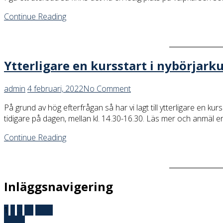
Continue Reading
Ytterligare en kursstart i nybörjar
admin
4 februari, 2022
No Comment
På grund av hög efterfrågan så har vi lagt till ytterligare en ku
tidigare på dagen, mellan kl. 14.30-16.30. Läs mer och anmäl 
Continue Reading
Inläggsnavigering
1
2
…
15
Next
Top