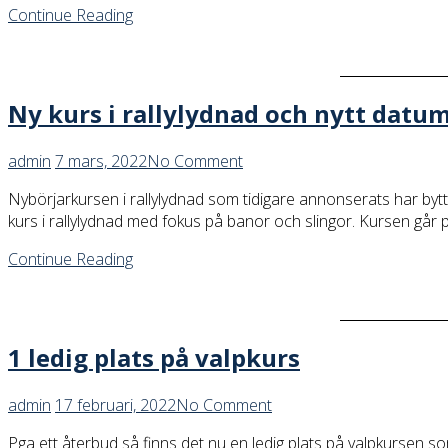
Continue Reading
Ny kurs i rallylydnad och nytt datu
admin
7 mars, 2022
No Comment
Nybörjarkursen i rallylydnad som tidigare annonserats har bytt
kurs i rallylydnad med fokus på banor och slingor. Kursen går 
Continue Reading
1 ledig plats på valpkurs
admin
17 februari, 2022
No Comment
Pga ett återbud så finns det nu en ledig plats på valpkursen