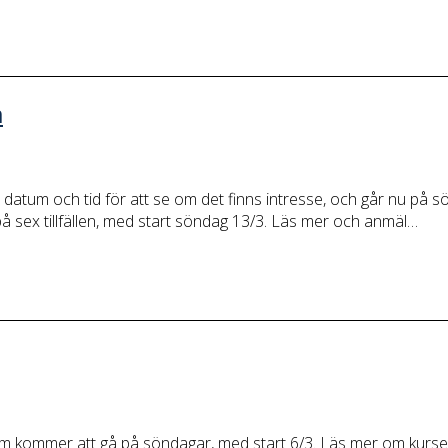
m
 datum och tid för att se om det finns intresse, och går nu på 
på sex tillfällen, med start söndag 13/3. Läs mer och anmäl…
 som kommer att gå på söndagar, med start 6/3. Läs mer om kurse