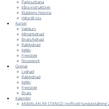
Parkourbana
Våra instruktörer
Klubbens historia
Hitta till oss
Kurser
Valpkurs
Allmänlydnad
Bruks/lydnad
Rallylydnad
Agility
Freestyle
Nosework
Grenar
Lydnad
Rallylydnad
Agility
Freestyle
Bruks
Kalender
ANMÄLAN ÄR STÄNGD Inofficiell hundutställning 