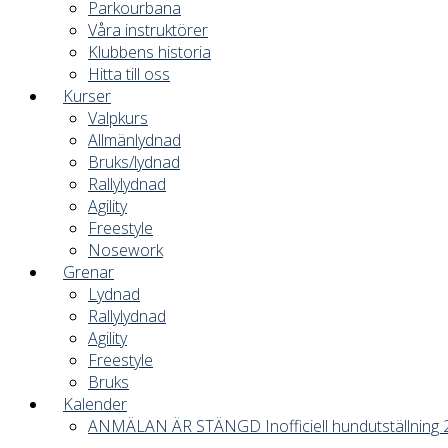
Parkourbana
Våra instruktörer
Klubbens historia
Hitta till oss
Kurser
Valpkurs
Allmänlydnad
Bruks/lydnad
Rallylydnad
Agility
Freestyle
Nosework
Grenar
Lydnad
Rallylydnad
Agility
Freestyle
Bruks
Kalender
ANMÄLAN ÄR STÄNGD Inofficiell hundutställning 