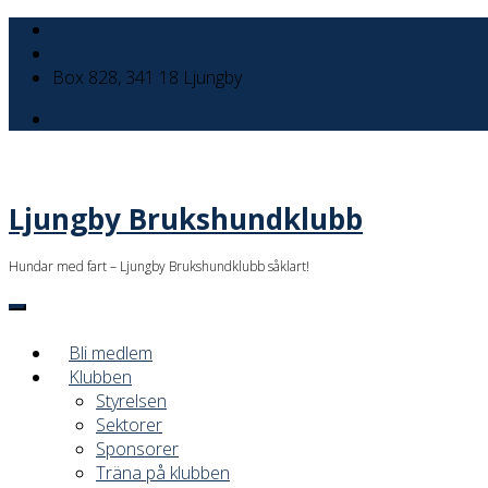
info@ljungbybrukshundklubb.se
070-305 89 60
Box 828, 341 18 Ljungby
Ljungby Brukshundklubb
Hundar med fart – Ljungby Brukshundklubb såklart!
Bli medlem
Klubben
Styrelsen
Sektorer
Sponsorer
Träna på klubben