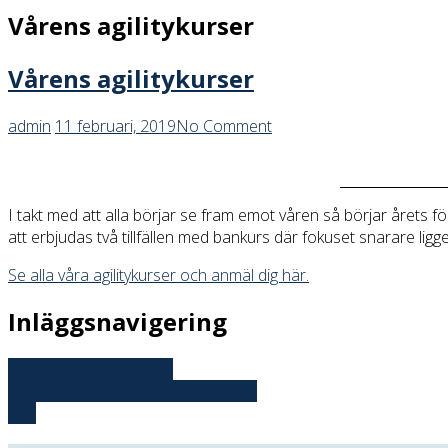
Vårens agilitykurser
Vårens agilitykurser
admin
11 februari, 2019
No Comment
I takt med att alla börjar se fram emot våren så börjar årets f
att erbjudas två tillfällen med bankurs där fokuset snarare lig
Se alla våra agilitykurser och anmäl dig här.
Inläggsnavigering
Nybörjarkurs i freestyle
Beställ din klubbväst under februari
Top