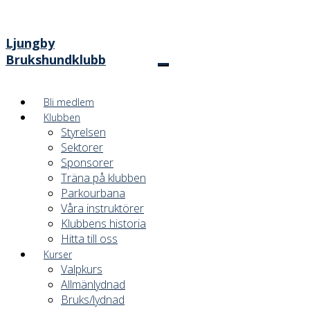
Ljungby
Brukshundklubb
Bli medlem
Klubben
Styrelsen
Sektorer
Sponsorer
Träna på klubben
Parkourbana
Våra instruktörer
Klubbens historia
Hitta till oss
Kurser
Valpkurs
Allmänlydnad
Bruks/lydnad