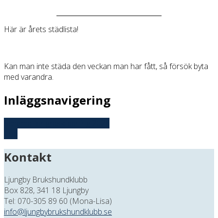
Här är årets städlista!
Kan man inte städa den veckan man har fått, så försök byta
med varandra.
Inläggsnavigering
Schema för gräsklippning 2026
Top
Kontakt
Ljungby Brukshundklubb
Box 828, 341 18 Ljungby
Tel: 070-305 89 60 (Mona-Lisa)
info@ljungbybrukshundklubb.se