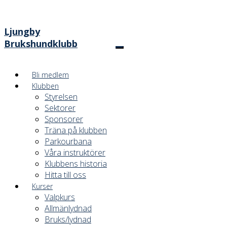
Ljungby
Brukshundklubb
Bli medlem
Klubben
Styrelsen
Sektorer
Sponsorer
Träna på klubben
Parkourbana
Våra instruktörer
Klubbens historia
Hitta till oss
Kurser
Valpkurs
Allmänlydnad
Bruks/lydnad