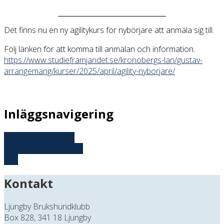
Det finns nu en ny agilitykurs för nybörjare att anmäla sig till.
Följ länken för att komma till anmälan och information.
https://www.studieframjandet.se/kronobergs-lan/gustav-
arrangemang/kurser/2025/april/agility-nyborjare/
Inläggsnavigering
Ny kurs- Rallylydnad
Gräsklipparlistan 2025
Top
Kontakt
Ljungby Brukshundklubb
Box 828, 341 18 Ljungby