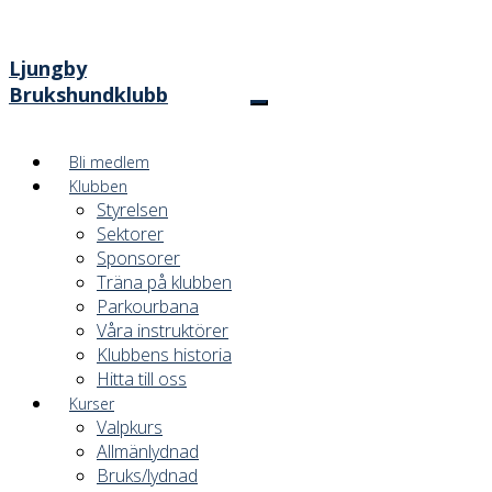
Ljungby
Brukshundklubb
Bli medlem
Klubben
Styrelsen
Sektorer
Sponsorer
Träna på klubben
Parkourbana
Våra instruktörer
Klubbens historia
Hitta till oss
Kurser
Valpkurs
Allmänlydnad
Bruks/lydnad