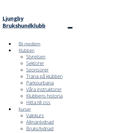
Ljungby
Brukshundklubb
Bli medlem
Klubben
Styrelsen
Sektorer
Sponsorer
Träna på klubben
Parkourbana
Våra instruktörer
Klubbens historia
Hitta till oss
Kurser
Valpkurs
Allmänlydnad
Bruks/lydnad