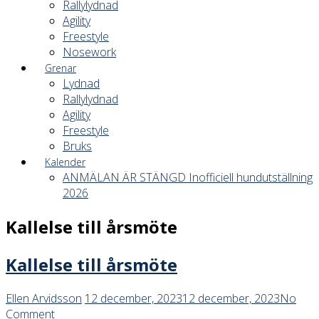
Rallylydnad
Agility
Freestyle
Nosework
Grenar
Lydnad
Rallylydnad
Agility
Freestyle
Bruks
Kalender
ANMÄLAN ÄR STÄNGD Inofficiell hundutställning
2026
Kallelse till årsmöte
Kallelse till årsmöte
Ellen Arvidsson
12 december, 2023
12 december, 2023
No
Comment