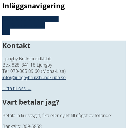
Inläggsnavigering
Starttider/Schema KM 2023
Uppflyttnings resultat
Top
Kontakt
Ljungby Brukshundklubb
Box 828, 341 18 Ljungby
Tel: 070-305 89 60 (Mona-Lisa)
info@ljungbybrukshundklubb.se
Hitta till oss →
Vart betalar jag?
Betala in kursavgift, fika eller dylikt till något av följande:
Bankgiro: 309-5858