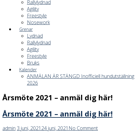
Rallylydnad
Agility
Freestyle
Nosework
Grenar
Lydnad
Rallylydnad
Agility
Freestyle
Bruks
Kalender
ANMÄLAN ÄR STÄNGD Inofficiell hundutställning
2026
Årsmöte 2021 – anmäl dig här!
Årsmöte 2021 – anmäl dig här!
admin
3 juni, 2021
24 juni, 2021
No Comment