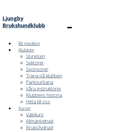
Ljungby
Brukshundklubb
Bli medlem
Klubben
Styrelsen
Sektorer
Sponsorer
Träna på klubben
Parkourbana
Våra instruktörer
Klubbens historia
Hitta till oss
Kurser
Valpkurs
Allmänlydnad
Bruks/lydnad