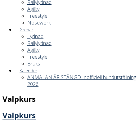
Rallylydnad
Agility
Freestyle
Nosework
Grenar
Lydnad
Rallylydnad
Agility
Freestyle
Bruks
Kalender
ANMÄLAN ÄR STÄNGD Inofficiell hundutställning
2026
Valpkurs
Valpkurs