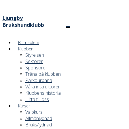
Ljungby
Brukshundklubb
Bli medlem
Klubben
Styrelsen
Sektorer
Sponsorer
Träna på klubben
Parkourbana
Våra instruktörer
Klubbens historia
Hitta till oss
Kurser
Valpkurs
Allmänlydnad
Bruks/lydnad