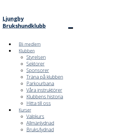
Ljungby
Brukshundklubb
Bli medlem
Klubben
Styrelsen
Sektorer
Sponsorer
Träna på klubben
Parkourbana
Våra instruktörer
Klubbens historia
Hitta till oss
Kurser
Valpkurs
Allmänlydnad
Bruks/lydnad