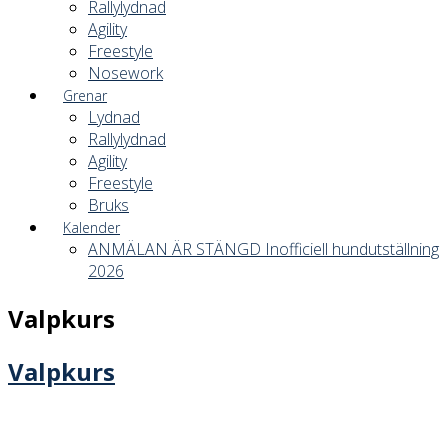
Rallylydnad
Agility
Freestyle
Nosework
Grenar
Lydnad
Rallylydnad
Agility
Freestyle
Bruks
Kalender
ANMÄLAN ÄR STÄNGD Inofficiell hundutställning
2026
Valpkurs
Valpkurs