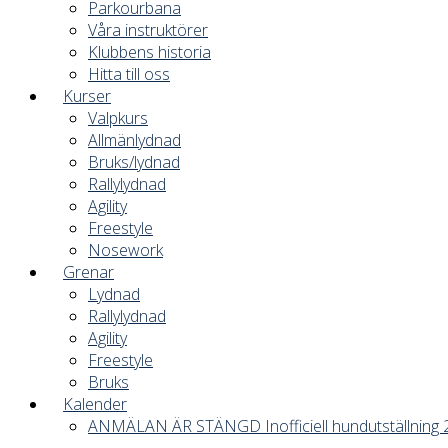
Parkourbana
Våra instruktörer
Klubbens historia
Hitta till oss
Kurser
Valpkurs
Allmänlydnad
Bruks/lydnad
Rallylydnad
Agility
Freestyle
Nosework
Grenar
Lydnad
Rallylydnad
Agility
Freestyle
Bruks
Kalender
ANMÄLAN ÄR STÄNGD Inofficiell hundutställning 