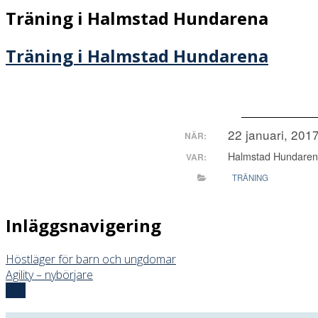
Träning i Halmstad Hundarena
Träning i Halmstad Hundarena
22 januari, 2017
NÄR:
Halmstad Hundare
VAR:
TRÄNING
Inläggsnavigering
Höstläger för barn och ungdomar
Agility – nybörjare
Top