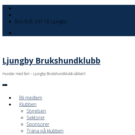
info@ljungbybrukshundklubb.se
070-305 89 60
Box 828, 341 18 Ljungby
Ljungby Brukshundklubb
Hundar med fart – Ljungby Brukshundklubb såklart!
Bli medlem
Klubben
Styrelsen
Sektorer
Sponsorer
Träna på klubben