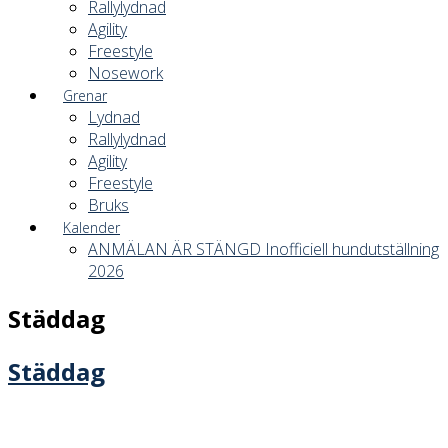
Rallylydnad
Agility
Freestyle
Nosework
Grenar
Lydnad
Rallylydnad
Agility
Freestyle
Bruks
Kalender
ANMÄLAN ÄR STÄNGD Inofficiell hundutställning
2026
Städdag
Städdag