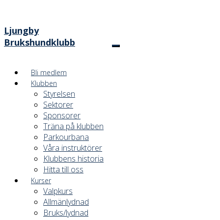
Ljungby
Brukshundklubb
Bli medlem
Klubben
Styrelsen
Sektorer
Sponsorer
Träna på klubben
Parkourbana
Våra instruktörer
Klubbens historia
Hitta till oss
Kurser
Valpkurs
Allmänlydnad
Bruks/lydnad