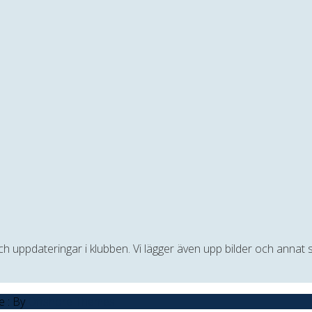
 och uppdateringar i klubben. Vi lägger även upp bilder och anna
e : By
Offshore Themes