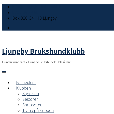
info@ljungbybrukshundklubb.se
070-305 89 60
Box 828, 341 18 Ljungby
Ljungby Brukshundklubb
Hundar med fart – Ljungby Brukshundklubb såklart!
Bli medlem
Klubben
Styrelsen
Sektorer
Sponsorer
Träna på klubben