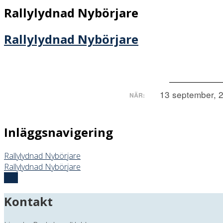
Rallylydnad Nybörjare
Rallylydnad Nybörjare
13 september, 2
NÄR:
Inläggsnavigering
Rallylydnad Nybörjare
Rallylydnad Nybörjare
Top
Kontakt