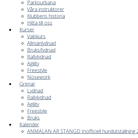
Parkourbana
Våra instruktörer
Klubbens historia
Hitta till oss
Kurser
Valpkurs
Allmänlydnad
Bruks/lydnad
Rallylydnad
Agility
Freestyle
Nosework
Grenar
Lydnad
Rallylydnad
Agility
Freestyle
Bruks
Kalender
ANMÄLAN ÄR STÄNGD Inofficiell hundutställning 