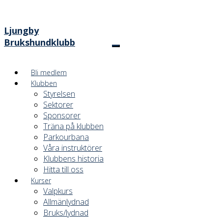
Ljungby
Brukshundklubb
Bli medlem
Klubben
Styrelsen
Sektorer
Sponsorer
Träna på klubben
Parkourbana
Våra instruktörer
Klubbens historia
Hitta till oss
Kurser
Valpkurs
Allmänlydnad
Bruks/lydnad