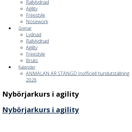
Rallylydnad
Agility
Freestyle
Nosework
Grenar
Lydnad
Rallylydnad
Agility
Freestyle
Bruks
Kalender
ANMÄLAN ÄR STÄNGD Inofficiell hundutställning
2026
Nybörjarkurs i agility
Nybörjarkurs i agility