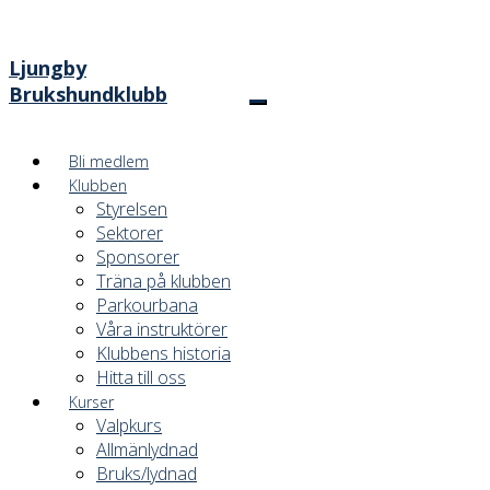
Ljungby
Brukshundklubb
Bli medlem
Klubben
Styrelsen
Sektorer
Sponsorer
Träna på klubben
Parkourbana
Våra instruktörer
Klubbens historia
Hitta till oss
Kurser
Valpkurs
Allmänlydnad
Bruks/lydnad