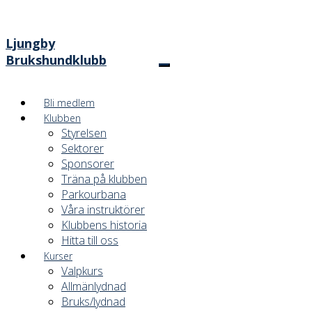
Ljungby
Brukshundklubb
Bli medlem
Klubben
Styrelsen
Sektorer
Sponsorer
Träna på klubben
Parkourbana
Våra instruktörer
Klubbens historia
Hitta till oss
Kurser
Valpkurs
Allmänlydnad
Bruks/lydnad