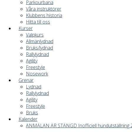
Parkourbana
Våra instruktörer
Klubbens historia
Hitta till oss
Kurser
Valpkurs
Allmänlydnad
Bruks/lydnad
Rallylydnad
Agility
Freestyle
Nosework
Grenar
Lydnad
Rallylydnad
Agility
Freestyle
Bruks
Kalender
ANMÄLAN ÄR STÄNGD Inofficiell hundutställning 