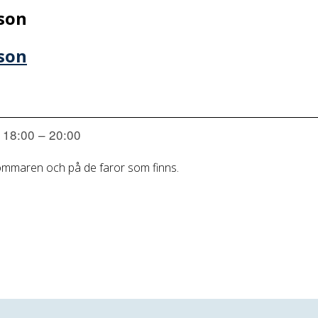
sson
sson
. 18:00 – 20:00
ommaren och på de faror som finns.