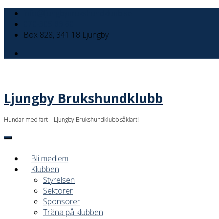
info@ljungbybrukshundklubb.se
070-305 89 60
Box 828, 341 18 Ljungby
Ljungby Brukshundklubb
Hundar med fart – Ljungby Brukshundklubb såklart!
Bli medlem
Klubben
Styrelsen
Sektorer
Sponsorer
Träna på klubben