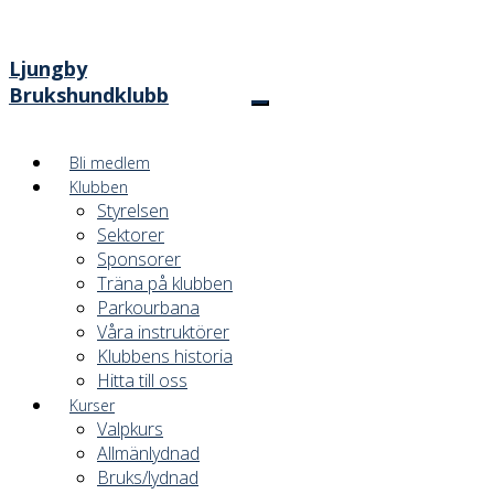
Ljungby
Brukshundklubb
Bli medlem
Klubben
Styrelsen
Sektorer
Sponsorer
Träna på klubben
Parkourbana
Våra instruktörer
Klubbens historia
Hitta till oss
Kurser
Valpkurs
Allmänlydnad
Bruks/lydnad