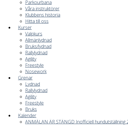
Parkourbana
Våra instruktörer
Klubbens historia
Hitta till oss
Kurser
Valpkurs
Allmänlydnad
Bruks/lydnad
Rallylydnad
Agility
Freestyle
Nosework
Grenar
Lydnad
Rallylydnad
Agility
Freestyle
Bruks
Kalender
ANMÄLAN ÄR STÄNGD Inofficiell hundutställning 