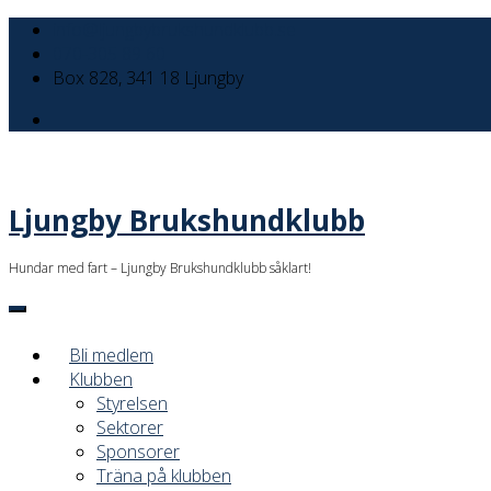
info@ljungbybrukshundklubb.se
070-305 89 60
Box 828, 341 18 Ljungby
Ljungby Brukshundklubb
Hundar med fart – Ljungby Brukshundklubb såklart!
Bli medlem
Klubben
Styrelsen
Sektorer
Sponsorer
Träna på klubben