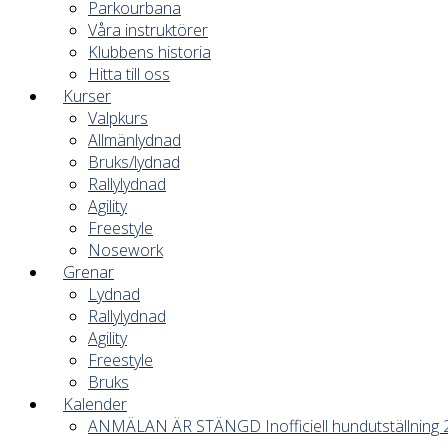
Parkourbana
Våra instruktörer
Klubbens historia
Hitta till oss
Kurser
Valpkurs
Allmänlydnad
Bruks/lydnad
Rallylydnad
Agility
Freestyle
Nosework
Grenar
Lydnad
Rallylydnad
Agility
Freestyle
Bruks
Kalender
ANMÄLAN ÄR STÄNGD Inofficiell hundutställning 