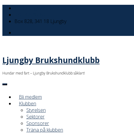
info@ljungbybrukshundklubb.se
070-305 89 60
Box 828, 341 18 Ljungby
Ljungby Brukshundklubb
Hundar med fart – Ljungby Brukshundklubb såklart!
Bli medlem
Klubben
Styrelsen
Sektorer
Sponsorer
Träna på klubben